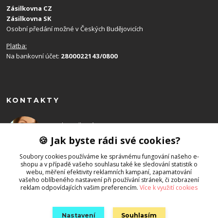
Zásilkovna CZ
Zásilkovna SK
Osobní předání možné v Českých Budějovicích
Platba:
Na bankovní účet:
2800022143/0800
KONTAKTY
Monika Balková
+420 602 715 192
🍪 Jak byste rádi své cookies?
(Po-Ne, 8-19 hod.)
Soubory cookies používáme ke správnému fungování našeho e-
shopu a v případě vašeho souhlasu také ke sledování statistik o
info@emony.cz
webu, měření efektivity reklamních kampaní, zapamatování
vašeho oblíbeného nastavení při používání stránek, či zobrazení
reklam odpovídajících vašim preferencím.
Více k využití cookies
Nastavení
Souhlasím