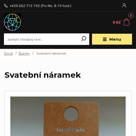
+420 602 715 192
(Po-Ne, 8-19 hod.)
0
0 Kč
Menu
Úvod
Šperky
Svatební náramek
Svatební náramek