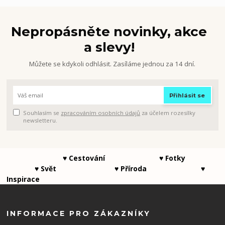
Nepropásněte novinky, akce
a slevy!
Můžete se kdykoli odhlásit. Zasíláme jednou za 14 dní.
Přihlásit se
Souhlasím se
zpracováním osobních údajů
za účelem rozesílky
newsletteru.
♥ Cestování ♥ Fotky
♥ Svět ♥ Příroda ♥
Inspirace
INFORMACE PRO ZÁKAZNÍKY