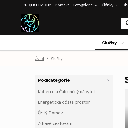
PROJEKT EMONY
Kontakt
Fotogalerie
Články
Ob
Služby
Úvod
Služby
Podkategorie
Koberce a Čalouněný nábytek
Energetická očista prostor
Čistý Domov
Zdravé cestování