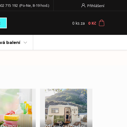
02 715 192
(Po-Ne, 8-19 hod.)
Přihlášení
0
ks
za
0 Kč
t
vá balení
ý Domov
Zdravé cestování