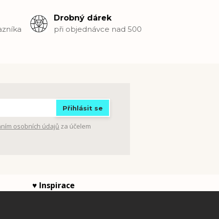
Drobný dárek
azníka
při objednávce nad 500
Přihlásit se
ním osobních údajů
za účelem
da ♥ Inspirace