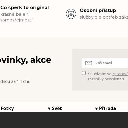
Co šperk to originál
Osobní přístup
krásné balení
služby dle potřeb zák
samozřejmostí
vinky, akce
Souhlasím se
zpracová
rozesílky newsletteru.
ednou za 14 dní.
Fotky ♥ Svět ♥ Příro