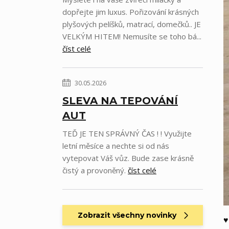
dopřejte jim luxus. Pořizování krásných
plyšových pelíšků, matrací, domečků.. JE
VELKÝM HITEM! Nemusíte se toho bá...
číst celé
30.05.2026
SLEVA NA TEPOVÁNÍ
AUT
TEĎ JE TEN SPRÁVNÝ ČAS ! ! Využijte
letní měsíce a nechte si od nás
vytepovat Váš vůz. Bude zase krásně
čistý a provoněný.
číst celé
Zobrazit všechny novinky
♥