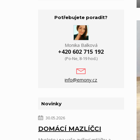
Potřebujete poradit?
Monika Balková
+420 602 715 192
(Po-Ne, 8-19 hod.)
info@emony.cz
Novinky
30.05.2026
DOMÁCÍ MAZLÍČCI
Myslete i na vaše zvířecí miláčky a