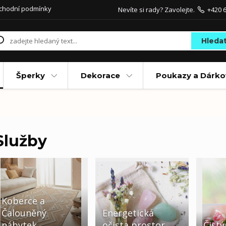
chodní podmínky
Nevíte si rady? Zavolejte.
+420 6
Hleda
Šperky
Dekorace
Poukazy a Dárko
Služby
Koberce a
Čalouněný
Energetická
nábytek
očista prostor
Čist