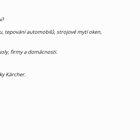
v?
u, tepování automobilů, strojové mytí oken,
koly, firmy a domácnosti.
ky Kärcher.