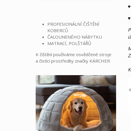
♥
♥
PROFESIONÁLNÍ ČIŠTĚNÍ
P
KOBERCŮ
ú
ČALOUNENÉHO NÁBYTKU
MATRACÍ, POLŠTÁŘŮ
M
K čištění používáme osvědčené stroje
Z
a čistící prostředky značky KÄRCHER
K