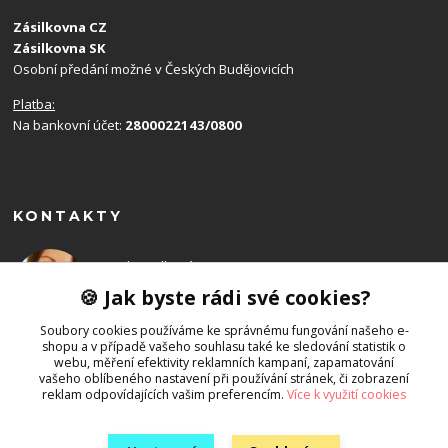
Zásilkovna CZ
Zásilkovna SK
Osobní předání možné v Českých Budějovicích
Platba:
Na bankovní účet:
2800022143/0800
KONTAKTY
Monika Balková
+420 602 715 192
🍪 Jak byste rádi své cookies?
(Po-Ne, 8-19 hod.)
Soubory cookies používáme ke správnému fungování našeho e-
shopu a v případě vašeho souhlasu také ke sledování statistik o
info@emony.cz
webu, měření efektivity reklamních kampaní, zapamatování
vašeho oblíbeného nastavení při používání stránek, či zobrazení
reklam odpovídajících vašim preferencím.
Více k využití cookies