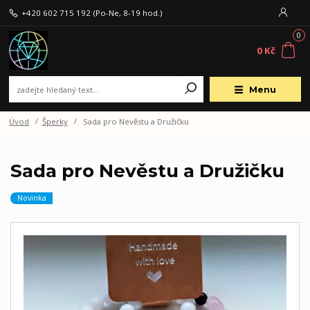
+420 602 715 192
(Po-Ne, 8-19 hod.)
0
0 Kč
Menu
Úvod
Šperky
Sada pro Nevěstu a Družičku
Sada pro Nevěstu a Družičku
Novinka