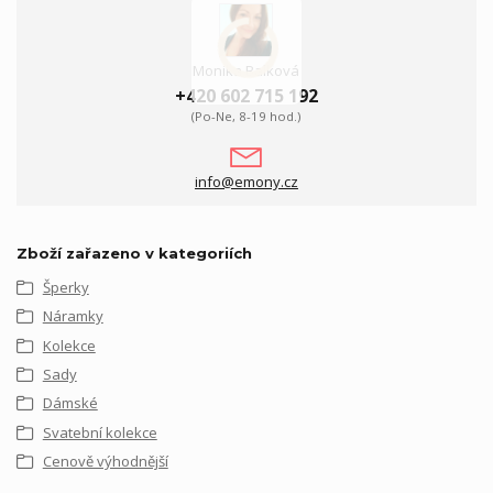
Monika Balková
+420 602 715 192
(Po-Ne, 8-19 hod.)
info@emony.cz
Zboží zařazeno v kategoriích
Šperky
Náramky
Kolekce
Sady
Dámské
Svatební kolekce
Cenově výhodnější