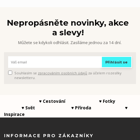
Nepropásněte novinky, akce
a slevy!
Můžete se kdykoli odhlásit. Zasíláme jednou za 14 dní.
Přihlásit se
Souhlasím se
zpracováním osobních údajů
za účelem rozesílky
newsletteru.
♥ Cestování ♥ Fotky
♥ Svět ♥ Příroda ♥
Inspirace
INFORMACE PRO ZÁKAZNÍKY