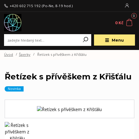
+420 602 715 192
(Po-Ne, 8-19 hod.)
0
0 Kč
Menu
Úvod
Šperky
Řetízek s přívěškem z Křišťálu
Řetízek s přívěškem z Křišťálu
Novinka