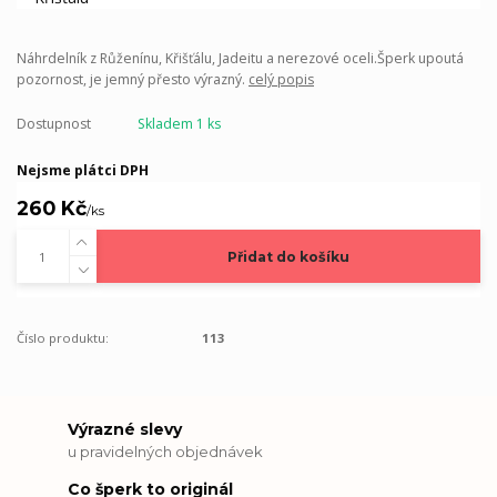
Náhrdelník z Růženínu, Křišťálu, Jadeitu a nerezové oceli.Šperk upoutá
pozornost, je jemný přesto výrazný.
celý popis
Dostupnost
Skladem 1 ks
Nejsme plátci DPH
260 Kč
/
ks
Přidat do košíku
Číslo produktu:
113
Výrazné slevy
u pravidelných objednávek
Co šperk to originál