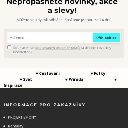
Nepropásněte novinky, akce
a slevy!
Můžete se kdykoli odhlásit. Zasíláme jednou za 14 dní.
Přihlásit se
Souhlasím se
zpracováním osobních údajů
za účelem rozesílky
newsletteru.
♥ Cestování ♥ Fotky
♥ Svět ♥ Příroda ♥
Inspirace
INFORMACE PRO ZÁKAZNÍKY
PROJEKT EMONY
Kontakty