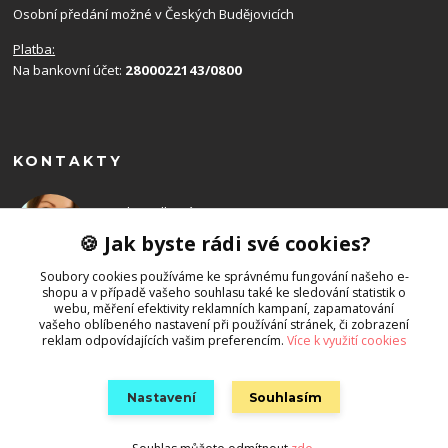
Osobní předání možné v Českých Budějovicích
Platba:
Na bankovní účet:
2800022143/0800
KONTAKTY
Monika Balková
+420 602 715 192
🍪 Jak byste rádi své cookies?
(Po-Ne, 8-19 hod.)
Soubory cookies používáme ke správnému fungování našeho e-
shopu a v případě vašeho souhlasu také ke sledování statistik o
info@emony.cz
webu, měření efektivity reklamních kampaní, zapamatování
vašeho oblíbeného nastavení při používání stránek, či zobrazení
reklam odpovídajících vašim preferencím.
Více k využití cookies
Nastavení
Souhlasím