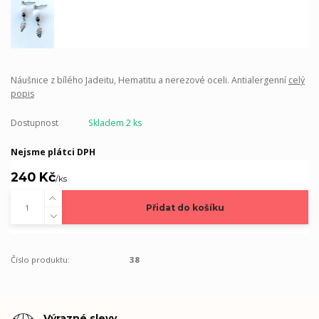
Náušnice z bílého Jadeitu, Hematitu a nerezové oceli. Antialergenní
celý
popis
Dostupnost
Skladem 2 ks
Nejsme plátci DPH
240 Kč
/
ks
Přidat do košíku
Číslo produktu:
38
Výrazné slevy