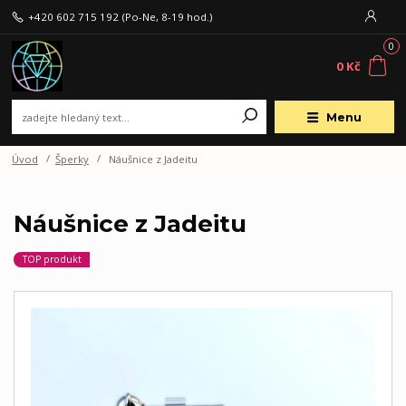
+420 602 715 192
(Po-Ne, 8-19 hod.)
0
0 Kč
Menu
Úvod
Šperky
Náušnice z Jadeitu
Náušnice z Jadeitu
TOP produkt