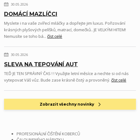
30.05.2026
DOMÁCÍ MAZLÍČCI
Myslete i na vaše zvířecí miláčky a dopřejte jim luxus. Pořizování
krásných plyšových pelíšků, matrací, domečků.. JE VELKÝM HITEM!
Nemusíte se toho bá...
číst celé
30.05.2026
SLEVA NA TEPOVÁNÍ AUT
TEĎ JE TEN SPRÁVNÝ ČAS ! ! Využijte letní měsíce a nechte si od nás
vytepovat Váš vůz. Bude zase krásně čistý a provoněný.
číst celé
Zobrazit všechny novinky
PROFESIONÁLNÍ ČIŠTĚNÍ KOBERCŮ
ČALOUNENÉHO NÁBYTKU