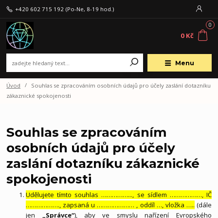
+420 602 715 192
(Po-Ne, 8-19 hod.)
0
0 Kč
Menu
Úvod
Souhlas se zpracováním osobních údajů pro účely zaslání dotazníku
zákaznické spokojenosti
Souhlas se zpracováním
osobních údajů pro účely
zaslání dotazníku zákaznické
spokojenosti
Udělujete tímto souhlas ……………..., se sídlem ………………, IČ
………………., zapsaná u ………………… , oddíl …, vložka …..
(dále
jen
„Správce“
), aby ve smyslu nařízení Evropského