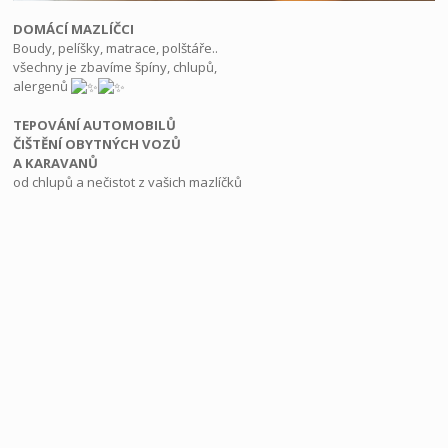
DOMÁCÍ MAZLÍČCI
Boudy, pelíšky, matrace, polštáře..
všechny je zbavíme špíny, chlupů,
alergenů
TEPOVÁNÍ AUTOMOBILŮ
ČIŠTĚNÍ OBYTNÝCH VOZŮ
A KARAVANŮ
od chlupů a nečistot z vašich mazlíčků