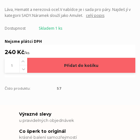
Láva, Hematit a nerezová ocel.V nabídce je i sada pro páry. Najdeš jí v
kategorii SADY.Náramek slouží jako Amulet.
celý popis
Dostupnost
Skladem 1 ks
Nejsme plátci DPH
240 Kč
/
ks
Přidat do košíku
Číslo produktu:
57
Výrazné slevy
u pravidelných objednávek
Co šperk to originál
krásné balení samozřejmostí