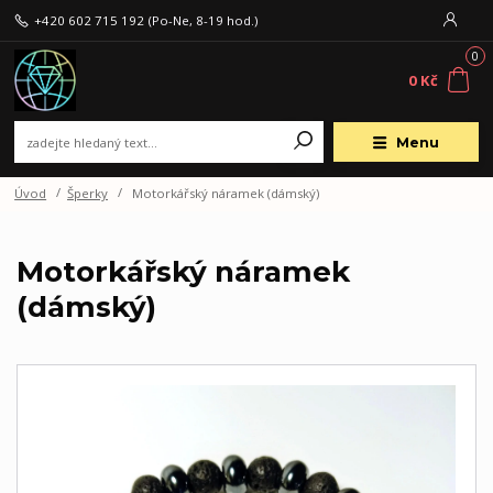
+420 602 715 192
(Po-Ne, 8-19 hod.)
0
0 Kč
Menu
Úvod
Šperky
Motorkářský náramek (dámský)
Motorkářský náramek
(dámský)