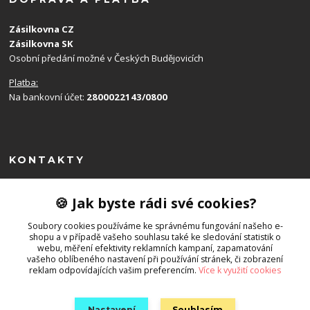
Zásilkovna CZ
Zásilkovna SK
Osobní předání možné v Českých Budějovicích
Platba:
Na bankovní účet:
2800022143/0800
KONTAKTY
Monika Balková
🍪 Jak byste rádi své cookies?
+420 602 715 192
(Po-Ne, 8-19 hod.)
Soubory cookies používáme ke správnému fungování našeho e-
shopu a v případě vašeho souhlasu také ke sledování statistik o
info@emony.cz
webu, měření efektivity reklamních kampaní, zapamatování
vašeho oblíbeného nastavení při používání stránek, či zobrazení
reklam odpovídajících vašim preferencím.
Více k využití cookies
Nastavení
Souhlasím