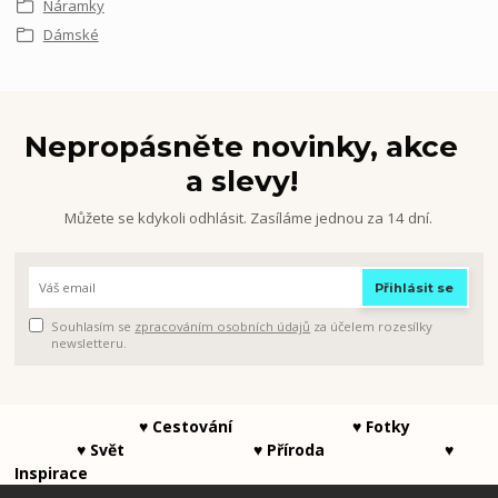
Náramky
Dámské
Nepropásněte novinky, akce
a slevy!
Můžete se kdykoli odhlásit. Zasíláme jednou za 14 dní.
Přihlásit se
Souhlasím se
zpracováním osobních údajů
za účelem rozesílky
newsletteru.
♥ Cestování ♥ Fotky
♥ Svět ♥ Příroda ♥
Inspirace