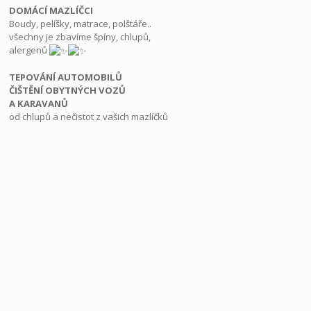
DOMÁCÍ MAZLÍČCI
Boudy, pelíšky, matrace, polštáře..
všechny je zbavíme špíny, chlupů,
alergenů
TEPOVÁNÍ AUTOMOBILŮ
ČIŠTĚNÍ OBYTNÝCH VOZŮ
A KARAVANŮ
od chlupů a nečistot z vašich mazlíčků