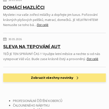
30.05.2026
DOMÁCÍ MAZLÍČCI
Myslete i na vaše zvířecí miláčky a dopřejte jim luxus. Pořizování
krásných plyšových pelíšků, matrací, domečků.. JE VELKÝM HITEM!
Nemusíte se toho bá...
číst celé
30.05.2026
SLEVA NA TEPOVÁNÍ AUT
TEĎ JE TEN SPRÁVNÝ ČAS ! ! Využijte letní měsíce a nechte si od nás
vytepovat Váš vůz. Bude zase krásně čistý a provoněný.
číst celé
Zobrazit všechny novinky
PROFESIONÁLNÍ ČIŠTĚNÍ KOBERCŮ
ČALOUNENÉHO NÁBYTKU