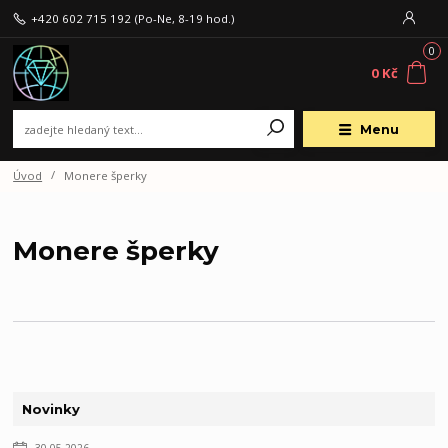
+420 602 715 192
(Po-Ne, 8-19 hod.)
0
0 Kč
Menu
Úvod
Monere šperky
Monere šperky
Novinky