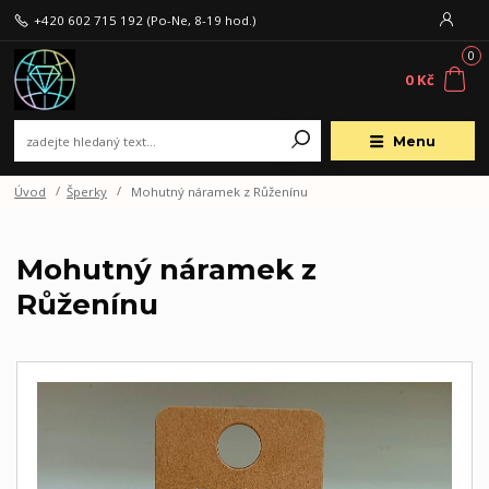
+420 602 715 192
(Po-Ne, 8-19 hod.)
0
0 Kč
Menu
Úvod
Šperky
Mohutný náramek z Růženínu
Mohutný náramek z
Růženínu