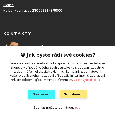
Platba:
Na bankovní účet:
2800022143/0800
KONTAKTY
Monika Balková
+420 602 715 192
🍪 Jak byste rádi své cookies?
(Po-Ne, 8-19 hod.)
Soubory cookies používáme ke správnému fungování našeho e-
shopu a v případě vašeho souhlasu také ke sledování statistik o
info@emony.cz
webu, měření efektivity reklamních kampaní, zapamatování
vašeho oblíbeného nastavení při používání stránek, či zobrazení
reklam odpovídajících vašim preferencím.
Více k využití cookies
Nastavení
Souhlasím
Souhlas můžete odmítnout
zde
.
Vytvořeno na
Eshop-rychle.cz