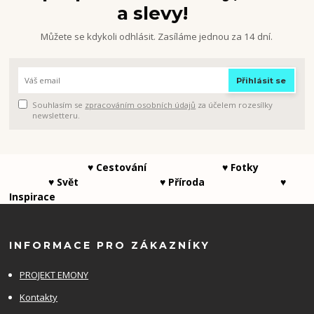
a slevy!
Můžete se kdykoli odhlásit. Zasíláme jednou za 14 dní.
Přihlásit se
Souhlasím se
zpracováním osobních údajů
za účelem rozesílky
newsletteru.
♥ Cestování ♥ Fotky
♥ Svět ♥ Příroda ♥
Inspirace
INFORMACE PRO ZÁKAZNÍKY
PROJEKT EMONY
Kontakty