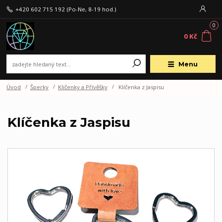
+420 602 715 192
(Po-Ne, 8-19 hod.)
0
0 Kč
Menu
Úvod
Šperky
Klíčenky a Přívěšky
Klíčenka z Jaspisu
Klíčenka z Jaspisu