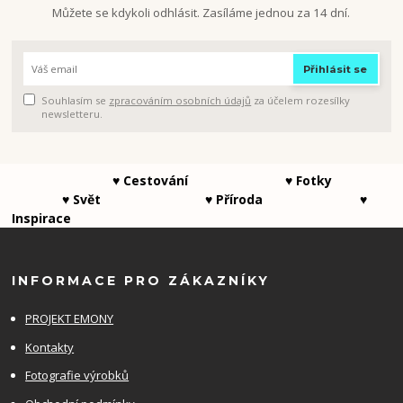
Můžete se kdykoli odhlásit. Zasíláme jednou za 14 dní.
Přihlásit se
Souhlasím se
zpracováním osobních údajů
za účelem rozesílky
newsletteru.
♥ Cestování ♥ Fotky
♥ Svět ♥ Příroda ♥
Inspirace
INFORMACE PRO ZÁKAZNÍKY
PROJEKT EMONY
Kontakty
Fotografie výrobků