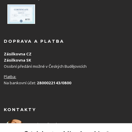
DOPRAVA A PLATBA
Zásilkovna CZ
Zásilkovna SK
Osobní předání možné v Českých Budějovicích
Platba:
Na bankovní účet:
2800022143/0800
KONTAKTY
Monika Balková
+420 602 715 192