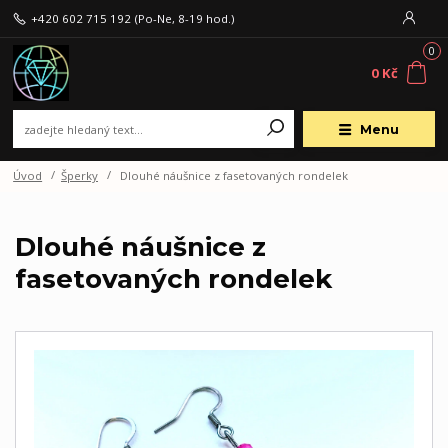
+420 602 715 192
(Po-Ne, 8-19 hod.)
0
0 Kč
Menu
Úvod
Šperky
Dlouhé náušnice z fasetovaných rondelek
Dlouhé náušnice z
fasetovaných rondelek