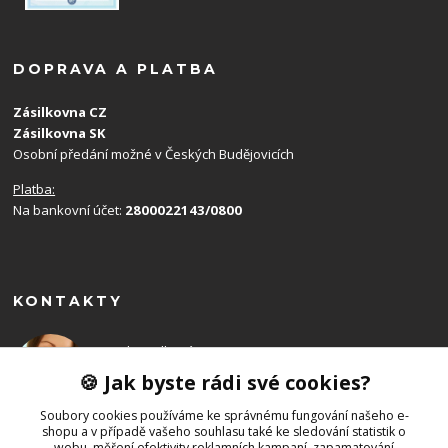
DOPRAVA A PLATBA
Zásilkovna CZ
Zásilkovna SK
Osobní předání možné v Českých Budějovicích
Platba:
Na bankovní účet:
2800022143/0800
KONTAKTY
Monika Balková
+420 602 715 192
🍪 Jak byste rádi své cookies?
(Po-Ne, 8-19 hod.)
Soubory cookies používáme ke správnému fungování našeho e-
shopu a v případě vašeho souhlasu také ke sledování statistik o
info@emony.cz
webu, měření efektivity reklamních kampaní, zapamatování