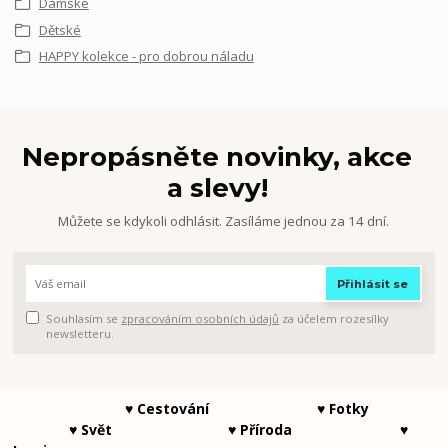
Dámské
Dětské
HAPPY kolekce - pro dobrou náladu
Nepropásněte novinky, akce
a slevy!
Můžete se kdykoli odhlásit. Zasíláme jednou za 14 dní.
Přihlásit se
Souhlasím se
zpracováním osobních údajů
za účelem rozesílky
newsletteru.
♥ Cestování ♥ Fotky
♥ Svět ♥ Příroda ♥