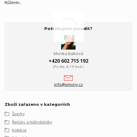
Růženín..
Potřebujete poradit?
Monika Balková
+420 602 715 192
(Po-Ne, 8-19 hod.)
info@emony.cz
Zboží zařazeno v kategoriích
Šperky
Řetízky a Náhrdelníky
Kolekce