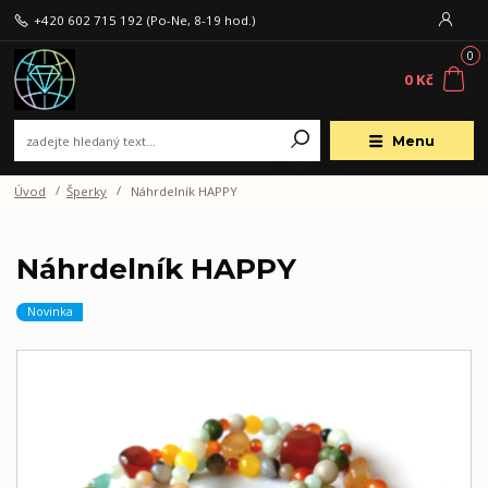
+420 602 715 192
(Po-Ne, 8-19 hod.)
0
0 Kč
Menu
Úvod
Šperky
Náhrdelník HAPPY
Náhrdelník HAPPY
Novinka